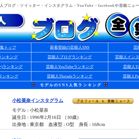
ブログ・ツイッター・インスタグラム・YouTube・facebookや芸能ニ
集トップ
新着登録の芸能人SNS
芸
ランキング
芸能人ブログランキング
芸能人イン
ー)ランキング
芸能人YouTubeランキング
芸能人Ti
kランキング
芸能人Threadsランキング
芸能人Po
モデルのSNS人気ランキング
小松菜奈インスタグラム
モデル : 小松菜奈
誕生日 : 1996年2月16日 （30歳）
出身地 : 東京都 血液型 : O型 身長 : 168cm