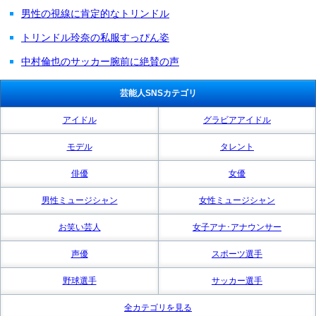
男性の視線に肯定的なトリンドル
トリンドル玲奈の私服すっぴん姿
中村倫也のサッカー腕前に絶賛の声
芸能人SNSカテゴリ
アイドル
グラビアアイドル
モデル
タレント
俳優
女優
男性ミュージシャン
女性ミュージシャン
お笑い芸人
女子アナ･アナウンサー
声優
スポーツ選手
野球選手
サッカー選手
全カテゴリを見る