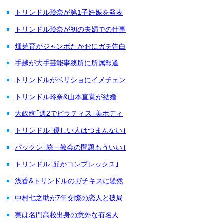
トリンドル玲奈が第1子妊娠を発表
トリンドル玲奈が初の夫婦での仕事
畑芽育がジャンボたかおにガチ告白
手越が大手芸能事務所に所属報道
トリンドルがベリショにイメチェン
トリンドル玲奈&山本直寛が結婚
大政絢｢週2でピラティス｣美ボディ
トリンドル｢優しい人はつまんない｣
パックン｢統一教会の問題もういい｣
トリンドル｢顔がコンプレックス｣
浅香&トリンドルのガチキスに騒然
中村七之助が7年交際の恋人と破局
実は名門高校出身の意外な有名人