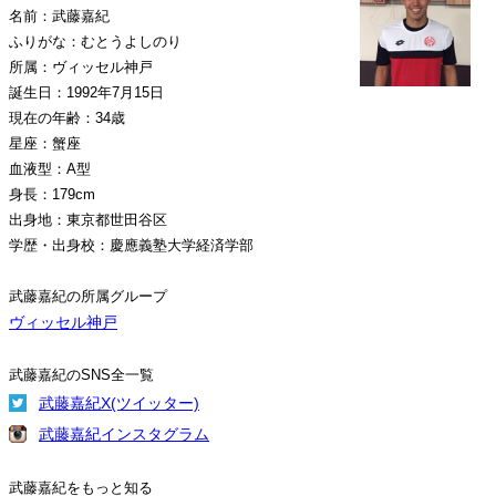
名前：武藤嘉紀
ふりがな：むとうよしのり
所属：ヴィッセル神戸
誕生日：1992年7月15日
現在の年齢：34歳
星座：蟹座
血液型：A型
身長：179cm
出身地：東京都世田谷区
学歴・出身校：慶應義塾大学経済学部
武藤嘉紀の所属グループ
ヴィッセル神戸
武藤嘉紀のSNS全一覧
武藤嘉紀X(ツイッター)
武藤嘉紀インスタグラム
武藤嘉紀をもっと知る