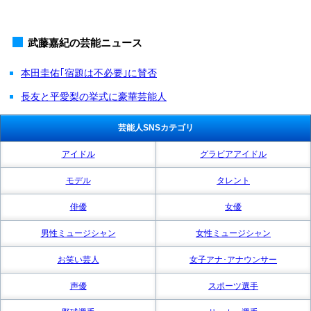
武藤嘉紀の芸能ニュース
本田圭佑｢宿題は不必要｣に賛否
長友と平愛梨の挙式に豪華芸能人
芸能人SNSカテゴリ
アイドル
グラビアアイドル
モデル
タレント
俳優
女優
男性ミュージシャン
女性ミュージシャン
お笑い芸人
女子アナ･アナウンサー
声優
スポーツ選手