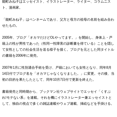
能町みね子はエッセイスト、イラストレーター、ライター、コラムニス
ト、漫画家。
「能町みね子」はペンネームであり、父方と母方の祖母の名前を組み合わ
せたもの。
2005年、ブログ「オカマだけどOLやってます。」を開始し、身体上・戸
籍上の性が男性であった（性同一性障害の診断書を得ている）ことを隠し
て女性としての社会生活を送る様子を描く。ブログを元とした同タイトル
の書籍を2006年に発売。
2007年1月に性別適合手術を受け、戸籍においても女性となり、同年8月
14日付でブログ名を「オカマじゃなくなりました。」に変更。その後、当
初の目的を果たしたとして、同年10月7日付で更新を終えた。
書籍発売と同時期から、ブックマン社ウェブサイトでエッセイ「くすぶ
れ!モテない系」を連載。それを機にイラストレーター兼エッセイストと
して、独自の視点で多くの雑誌連載やウェブ連載、挿絵などを手掛ける。