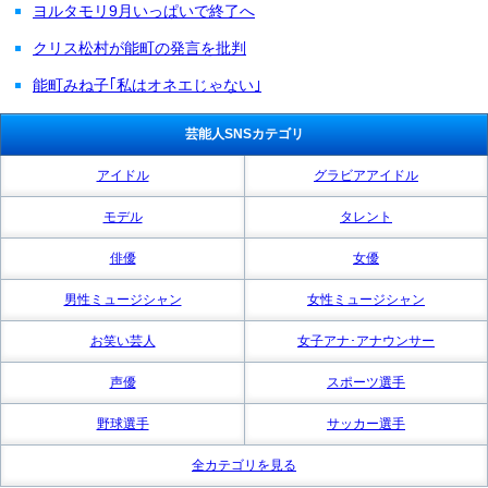
ヨルタモリ9月いっぱいで終了へ
クリス松村が能町の発言を批判
能町みね子｢私はオネエじゃない｣
芸能人SNSカテゴリ
アイドル
グラビアアイドル
モデル
タレント
俳優
女優
男性ミュージシャン
女性ミュージシャン
お笑い芸人
女子アナ･アナウンサー
声優
スポーツ選手
野球選手
サッカー選手
全カテゴリを見る