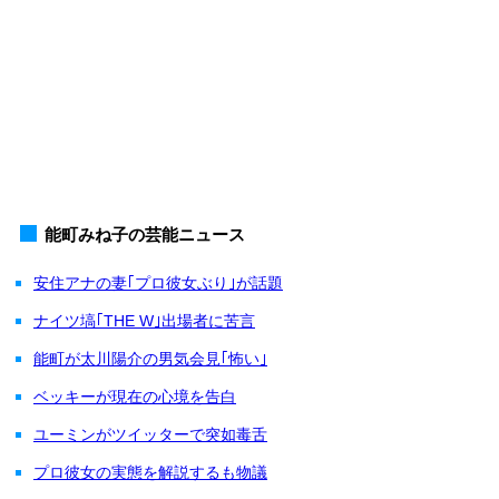
能町みね子の芸能ニュース
安住アナの妻｢プロ彼女ぶり｣が話題
ナイツ塙｢THE W｣出場者に苦言
能町が太川陽介の男気会見｢怖い｣
ベッキーが現在の心境を告白
ユーミンがツイッターで突如毒舌
プロ彼女の実態を解説するも物議