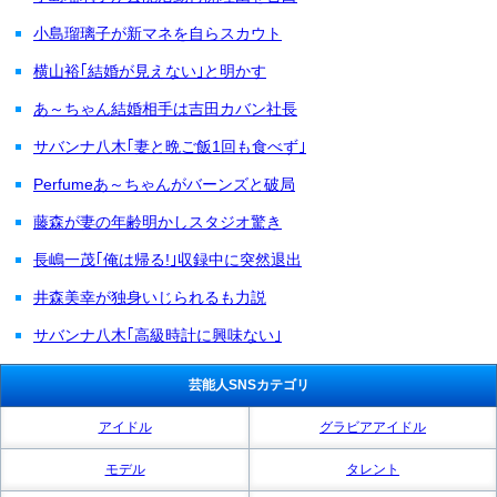
小島瑠璃子が新マネを自らスカウト
横山裕｢結婚が見えない｣と明かす
あ～ちゃん結婚相手は吉田カバン社長
サバンナ八木｢妻と晩ご飯1回も食べず｣
Perfumeあ～ちゃんがバーンズと破局
藤森が妻の年齢明かしスタジオ驚き
長嶋一茂｢俺は帰る!｣収録中に突然退出
井森美幸が独身いじられるも力説
サバンナ八木｢高級時計に興味ない｣
芸能人SNSカテゴリ
アイドル
グラビアアイドル
モデル
タレント