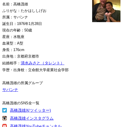
名前：高橋茂雄
ふりがな：たかはししげお
所属：サバンナ
誕生日：1976年1月28日
現在の年齢：50歳
星座：水瓶座
血液型：A型
身長：176cm
出身地：京都府京都市
清水みさと（タレント）
結婚相手：
学歴・出身校：立命館大学産業社会学部
高橋茂雄の所属グループ
サバンナ
高橋茂雄のSNS全一覧
高橋茂雄X(ツイッター)
高橋茂雄インスタグラム
高橋茂雄YouTubeチャンネル