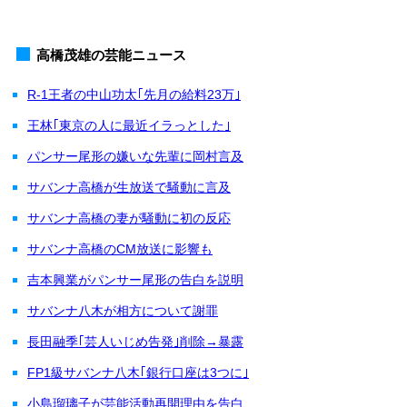
高橋茂雄の芸能ニュース
R-1王者の中山功太｢先月の給料23万｣
王林｢東京の人に最近イラっとした｣
パンサー尾形の嫌いな先輩に岡村言及
サバンナ高橋が生放送で騒動に言及
サバンナ高橋の妻が騒動に初の反応
サバンナ高橋のCM放送に影響も
吉本興業がパンサー尾形の告白を説明
サバンナ八木が相方について謝罪
長田融季｢芸人いじめ告発｣削除→暴露
FP1級サバンナ八木｢銀行口座は3つに｣
小島瑠璃子が芸能活動再開理由を告白