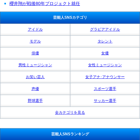
櫻井翔が戦後80年プロジェクト就任
芸能人SNSカテゴリ
アイドル
グラビアアイドル
モデル
タレント
俳優
女優
男性ミュージシャン
女性ミュージシャン
お笑い芸人
女子アナ･アナウンサー
声優
スポーツ選手
野球選手
サッカー選手
全カテゴリを見る
芸能人SNSランキング