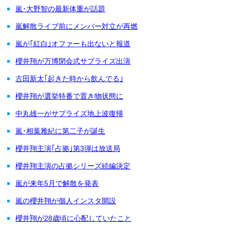
嵐･大野智の最新体重が話題
嵐解散ライブ前にメンバー対立が再燃
嵐が｢紅白｣オファーも出ないと報道
櫻井翔が万博閉会式サプライズ出演
古田新太｢起きた時から飲んでる｣
櫻井翔が選挙特番で置き物状態に
中丸雄一がサプライズ地上波復帰
嵐･相葉雅紀に第二子が誕生
櫻井翔主演｢占拠｣第3弾は放送局
櫻井翔主演の占拠シリーズ続編決定
嵐が来年5月で解散を発表
嵐の櫻井翔が個人インスタ開設
櫻井翔が28歳頃に心配していたこと