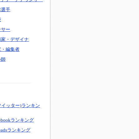
球選手
優
ンサー
術家・デザイナ
家・編集者
い師
ツイッター)ランキン
ebookランキング
eadsランキング