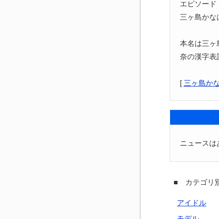
エピソード
三ヶ島かな
本名は三ヶ
奈の漢字表
[
三ヶ島か
ニュースは
■ カテゴリ別
アイドル
モデル