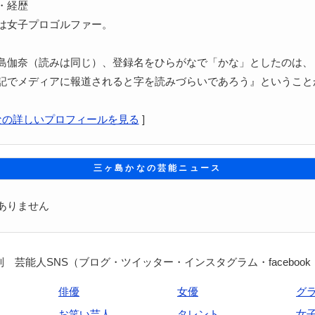
・経歴
は女子プロゴルファー。
島伽奈（読みは同じ）、登録名をひらがなで「かな」としたのは、
記でメディアに報道されると字を読みづらいであろう』ということ
なの詳しいプロフィールを見る
]
三ヶ島かなの芸能ニュース
ありません
 芸能人SNS（ブログ・ツイッター・インスタグラム・facebook
俳優
女優
グ
お笑い芸人
タレント
女