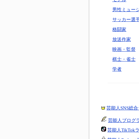
男性ミュー
サッカー選
格闘家
放送作家
映画・監督
棋士・雀士
学者
芸能人SNS総
芸能人ブログ
芸能人TikTo