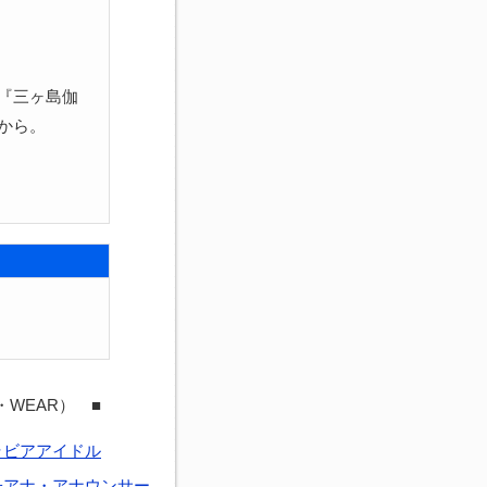
『三ヶ島伽
から。
・WEAR） ■
ラビアアイドル
子アナ・アナウンサー