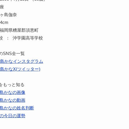
蟹座
三ヶ島伽奈
4cm
 福岡県糟屋郡須恵町
校 : 沖学園高等学校
のSNS全一覧
島かなインスタグラム
島かなX(ツイッター)
をもっと知る
島かなの画像
島かなの動画
島かなの姓名判断
の今日の運勢