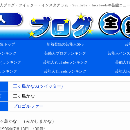
ブログ・ツイッター・インスタグラム・YouTube・facebookや芸能ニ
集トップ
新着登録の芸能人SNS
芸
ランキング
芸能人ブログランキング
芸能人イン
ー)ランキング
芸能人YouTubeランキング
芸能人Ti
kランキング
芸能人Threadsランキング
芸能人Po
三ヶ島かなX(ツイッター)
前
三ヶ島かな
プロゴルファー
三ヶ島かな （みかしまかな）
996年7月13日 （30歳）