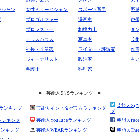
ジシャン
女性ミュージシャン
スポーツ選手
野
手
プロゴルファー
漫画家
声
プロレスラー
相撲力士
ダ
テラスハウス
写真家
芸
社長・企業家
ライター・評論家
作
ジャーナリスト
政治家
占
弁護士
料理家
■ 芸能人SNSランキング ■
芸能人X(
合ランキング
芸能人インスタグラムランキング
グ
芸能人YouTubeランキング
芸能人Fac
ランキング
kランキング
芸能人WEARランキング
芸能人Thr