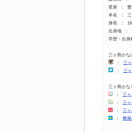
星座 : 
本名 : 
身長 : 16
出身地 :
学歴・出身
三ヶ島かな
:
三ヶ
:
三ヶ
三ヶ島かな
:
三ヶ
:
三ヶ
:
三ヶ
:
蟹座