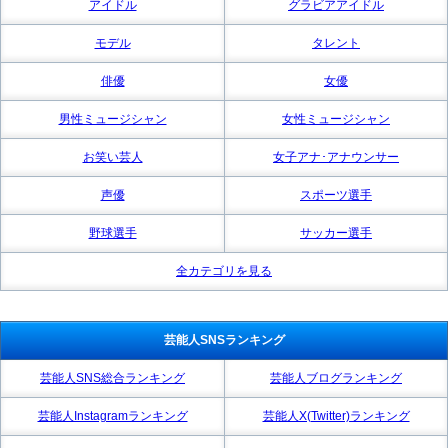
アイドル
グラビアアイドル
モデル
タレント
俳優
女優
男性ミュージシャン
女性ミュージシャン
お笑い芸人
女子アナ･アナウンサー
声優
スポーツ選手
野球選手
サッカー選手
全カテゴリを見る
芸能人SNSランキング
芸能人SNS総合ランキング
芸能人ブログランキング
芸能人Instagramランキング
芸能人X(Twitter)ランキング