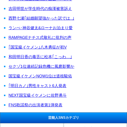
吉田明世が学生時代の痴漢被害訴え
西野七瀬｢結婚願望強かった訳では..｣
ランぺ･神谷健太&ローナお泊まり愛
RAMPAGEナチス式敬礼に批判の声
｢国宝級イケメン｣八木勇征が初V
和田明日香の毒舌に松本｢こっわ…｣
セクゾ1位連続記録危機に風磨影響か
国宝級イケメンNOW1位は道枝駿佑
｢明日カノ｣男性キャスト6人発表
NEXT国宝級イケメンに佐野勇斗
FNS歌謡祭の出演者第1弾発表
芸能人SNSカテゴリ