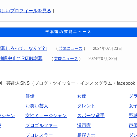
詳しいプロフィールを見る
]
平本蓮の芸能ニュース
謝罪しろって、なんで?｣
(
芸能ニュース
) 2024年07月23日
唱中止でRIZIN謝罪
(
芸能ニュース
) 2024年07月22日
 芸能人SNS（ブログ・ツイッター・インスタグラム・facebook
俳優
女優
グ
お笑い芸人
タレント
女
ジシャン
女性ミュージシャン
スポーツ選手
野
手
プロゴルファー
漫画家
声
プロレスラー
相撲力士
ダ