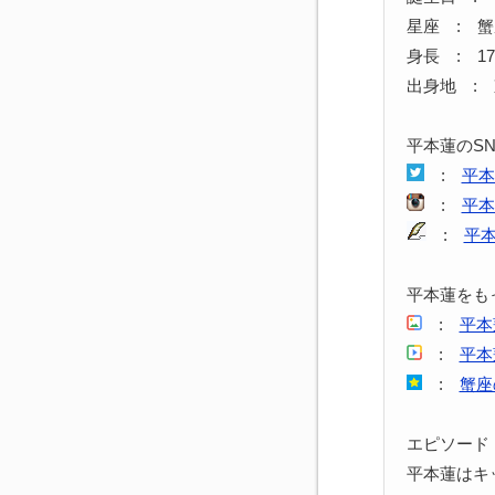
星座 : 
身長 : 17
出身地 :
平本蓮のS
:
平本
:
平本
:
平
平本蓮をも
:
平本
:
平本
:
蟹座
エピソード
平本蓮はキッ