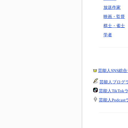
放送作家
映画・監督
棋士・雀士
学者
芸能人SNS総
芸能人ブログ
芸能人TikTo
芸能人Podcas