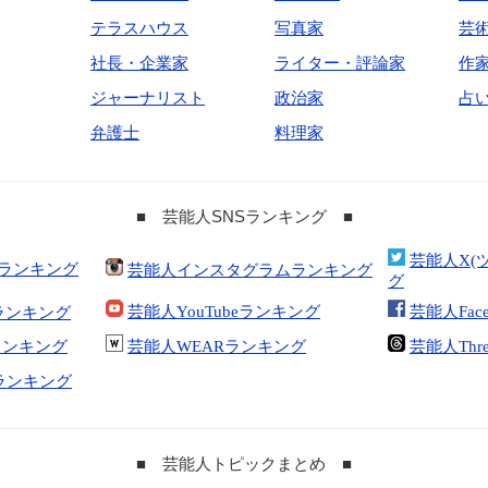
テラスハウス
写真家
芸
社長・企業家
ライター・評論家
作
ジャーナリスト
政治家
占
弁護士
料理家
■ 芸能人SNSランキング ■
芸能人X(
合ランキング
芸能人インスタグラムランキング
グ
芸能人YouTubeランキング
芸能人Fac
ランキング
kランキング
芸能人WEARランキング
芸能人Thr
tランキング
■ 芸能人トピックまとめ ■