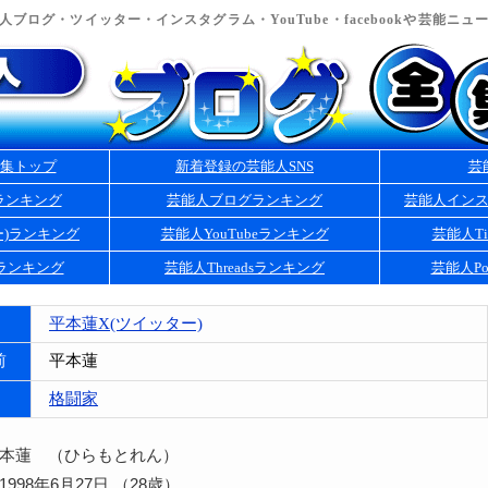
ブログ・ツイッター・インスタグラム・YouTube・facebookや芸能ニ
集トップ
新着登録の芸能人SNS
芸
ランキング
芸能人ブログランキング
芸能人イン
ー)ランキング
芸能人YouTubeランキング
芸能人Ti
kランキング
芸能人Threadsランキング
芸能人Po
平本蓮X(ツイッター)
前
平本蓮
格闘家
平本蓮 （ひらもとれん）
998年6月27日 （28歳）