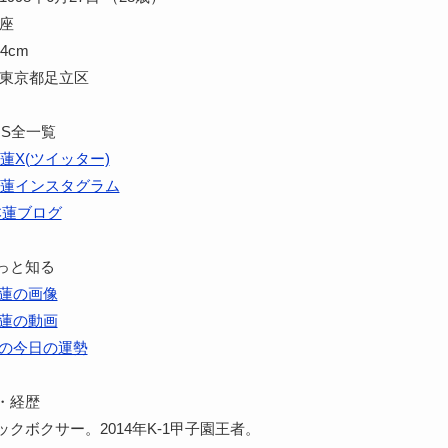
蟹座
4cm
 東京都足立区
NS全一覧
蓮X(ツイッター)
蓮インスタグラム
本蓮ブログ
っと知る
蓮の画像
蓮の動画
の今日の運勢
・経歴
クボクサー。2014年K-1甲子園王者。