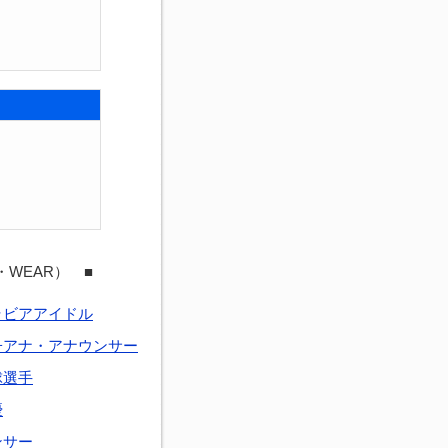
・WEAR） ■
ラビアアイドル
子アナ・アナウンサー
球選手
優
ンサー