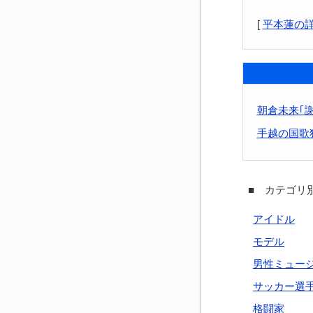
[
平本蓮の
朝倉未来｢
手越の国歌独
■ カテゴリ別
アイドル
モデル
男性ミュー
サッカー選
格闘家