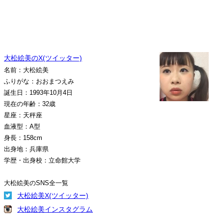
大松絵美のX(ツイッター)
名前：大松絵美
ふりがな：おおまつえみ
誕生日：1993年10月4日
現在の年齢：32歳
星座：天秤座
血液型：A型
身長：158cm
出身地：兵庫県
学歴・出身校：立命館大学
大松絵美のSNS全一覧
大松絵美X(ツイッター)
大松絵美インスタグラム