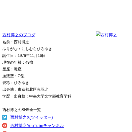
西村博之のブログ
名前：西村博之
ふりがな：にしむらひろゆき
誕生日：1976年11月16日
現在の年齢：49歳
星座：蠍座
血液型：O型
愛称：ひろゆき
出身地：東京都北区赤羽北
学歴・出身校：中央大学文学部教育学科
西村博之のSNS全一覧
西村博之X(ツイッター)
西村博之YouTubeチャンネル