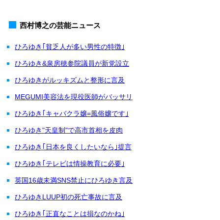
西村博之の芸能ニュース
ひろゆき｢貧乏人が多い男性の特徴｣
ひろゆき&泉房穂参院議員が新党設立
ひろゆきがルッキズムと整形に言及
MEGUMI美容法を現役医師がバッサリ
ひろゆき｢キャバクラ嬢=風俗嬢です｣
ひろゆき"天皇制"で高市首相を皮肉
ひろゆき｢日本を良くしたいなら｣提言
ひろゆき｢テレビは情操教育に必要｣
英国16歳未満SNS禁止にひろゆき言及
ひろゆきLUUP初の死亡事故に言及
ひろゆき｢正直なことは損なのかね｣