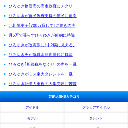
ひろゆき物価高の高市政権にチクリ
ひろゆきが自民政権支持の庶民に皮肉
北川悦吏子｢700万貸して｣に驚きの声
月5万で暮らすひろゆきが倹約に持論
ひろゆきが改憲派に｢中2病に見える｣
ひろゆき氏が就職氷河期世代に持論
ひろゆき｢相続税をなくせ｣の声を一蹴
ひろゆきがミス東大タレントを一蹴
ひろゆき記憶力重視の大学受験に苦言
芸能人SNSカテゴリ
アイドル
グラビアアイドル
モデル
タレント