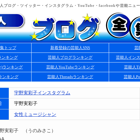
ブログ・ツイッター・インスタグラム・YouTube・facebookや芸能ニ
集トップ
新着登録の芸能人SNS
芸
ランキング
芸能人ブログランキング
芸能人イン
ー)ランキング
芸能人YouTubeランキング
芸能人Ti
kランキング
芸能人Threadsランキング
芸能人Po
宇野実彩子インスタグラム
前
宇野実彩子
女性ミュージシャン
宇野実彩子 （うのみさこ）
AA