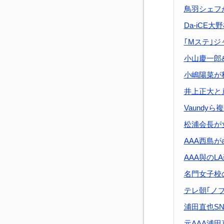
鳥羽シェフ
Da-iCE
｢Mステ｣
小山慶一郎
小嶋陽菜が
井上正大と
Vaundy
松浦会長が
AAA西島が
AAA與のL
名門女子校
テレ朝｢ノ
浦田直也S
元AAA浦