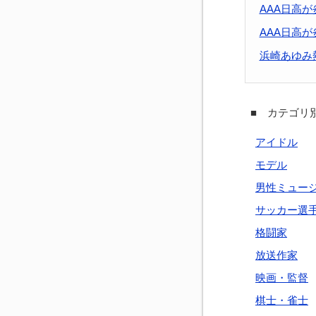
AAA日高が
AAA日高
浜崎あゆみ
■ カテゴリ別
アイドル
モデル
男性ミュー
サッカー選
格闘家
放送作家
映画・監督
棋士・雀士