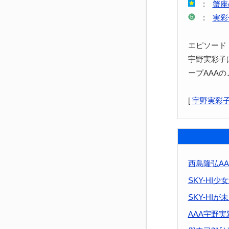
:
蟹座
:
実彩
エピソード
宇野実彩子
ープAAA
[
宇野実彩
西島隆弘A
SKY-HI
SKY-HI
AAA宇野