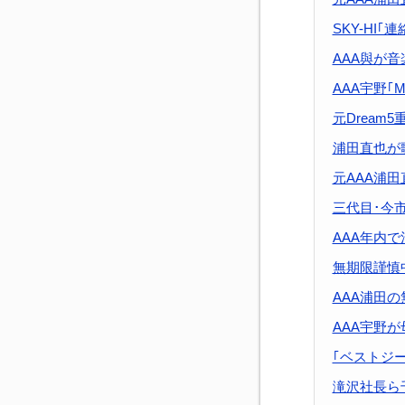
SKY-HI
AAA與が
AAA宇野｢
元Dream
浦田直也が
元AAA浦田
三代目･今
AAA年内
無期限謹慎
AAA浦田
AAA宇野
｢ベストジー
滝沢社長ら