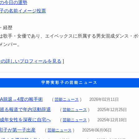
の今日の運勢
子の名前イメージ投票
・経歴
は歌手・女優であり、エイベックスに所属する男女混成ダンス・ボ
のメンバー。
子の詳しいプロフィールを見る
]
宇野実彩子の芸能ニュース
AA脱退→4度の喉手術
(
芸能ニュース
) 2026年02月11日
少女巡る報道で年内活動辞退
(
芸能ニュース
) 2025年12月25日
が未成年女性を深夜に自宅へ
(
芸能ニュース
) 2025年12月19日
実彩子が第一子出産
(
芸能ニュース
) 2025年06月06日