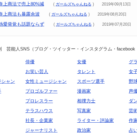
炎上商法で売上80%減
(
ガールズちゃんねる
) 2019年09月13日
が炎上商法も暴露余波
(
ガールズちゃんねる
) 2019年08月20日
熱愛発覚も話題ならず
(
ガールズちゃんねる
) 2019年07月20日
 芸能人SNS（ブログ・ツイッター・インスタグラム・facebook
俳優
女優
グ
お笑い芸人
タレント
女
ジシャン
女性ミュージシャン
スポーツ選手
野
手
プロゴルファー
漫画家
声
プロレスラー
相撲力士
ダ
テラスハウス
写真家
芸
社長・企業家
ライター・評論家
作
ジャーナリスト
政治家
占