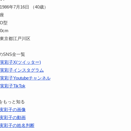
986年7月16日 （40歳）
蟹座
O型
0cm
 東京都江戸川区
のSNS全一覧
実彩子X(ツイッター)
実彩子インスタグラム
実彩子Youtubeチャンネル
実彩子TikTok
をもっと知る
実彩子の画像
実彩子の動画
実彩子の姓名判断