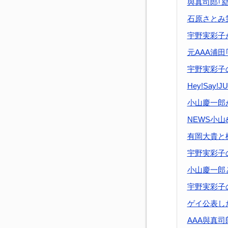
與真司郎｢
石原さとみ
宇野実彩子
元AAA浦田｢
宇野実彩子
Hey!Say
小山慶一郎
NEWS小山
有岡大貴と
宇野実彩子
小山慶一郎
宇野実彩子
ゲイ公表し
AAA與真司