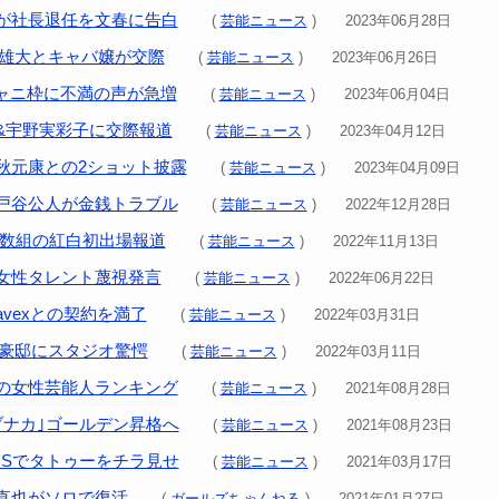
が社長退任を文春に告白
(
芸能ニュース
) 2023年06月28日
大野雄大とキャバ嬢が交際
(
芸能ニュース
) 2023年06月26日
ジャニ枠に不満の声が急増
(
芸能ニュース
) 2023年06月04日
&宇野実彩子に交際報道
(
芸能ニュース
) 2023年04月12日
秋元康との2ショット披露
(
芸能ニュース
) 2023年04月09日
戸谷公人が金銭トラブル
(
芸能ニュース
) 2022年12月28日
ら複数組の紅白初出場報道
(
芸能ニュース
) 2022年11月13日
女性タレント蔑視発言
(
芸能ニュース
) 2022年06月22日
avexとの契約を満了
(
芸能ニュース
) 2022年03月31日
A豪邸にスタジオ驚愕
(
芸能ニュース
) 2022年03月11日
の女性芸能人ランキング
(
芸能ニュース
) 2021年08月28日
ブナカ｣ゴールデン昇格へ
(
芸能ニュース
) 2021年08月23日
NSでタトゥーをチラ見せ
(
芸能ニュース
) 2021年03月17日
田直也がソロで復活
(
ガールズちゃんねる
) 2021年01月27日