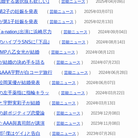
結婚する選択肢も欲しい｣
(
芸能ニュース
) 2025年04月09日
第2子の妊娠を発表
(
芸能ニュース
) 2025年03月07日
が第1子妊娠を発表
(
芸能ニュース
) 2025年02月13日
a-nation｣出演に浜崎尽力
(
芸能ニュース
) 2024年09月04日
のハイブラSNSに｢下品｣
(
芸能ニュース
) 2024年08月14日
!JUMP八乙女光が結婚
(
芸能ニュース
) 2024年08月12日
が結婚の決め手を語る
(
芸能ニュース
) 2024年07月23日
&AAA宇野が白コーデ旅行
(
芸能ニュース
) 2024年06月28日
松岡茉優が結婚発表
(
芸能ニュース
) 2024年06月07日
の左手薬指に指輪キラッ
(
芸能ニュース
) 2024年03月22日
と宇野実彩子が結婚
(
芸能ニュース
) 2024年03月13日
の超ポジティブ恋愛論
(
芸能ニュース
) 2023年12月08日
たAAA與真司郎が講演
(
芸能ニュース
) 2023年11月08日
郎｢僕はゲイ｣と告白
(
芸能ニュース
) 2023年07月26日