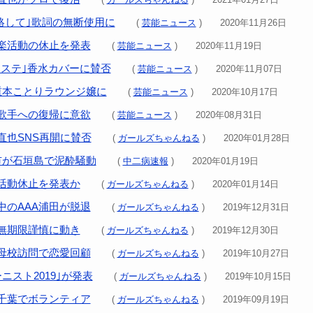
｢連絡して｣歌詞の無断使用に
(
芸能ニュース
) 2020年11月26日
音楽活動の休止を発表
(
芸能ニュース
) 2020年11月19日
Mステ｣香水カバーに賛否
(
芸能ニュース
) 2020年11月07日
5重本ことりラウンジ嬢に
(
芸能ニュース
) 2020年10月17日
歌手への復帰に意欲
(
芸能ニュース
) 2020年08月31日
直也SNS再開に賛否
(
ガールズちゃんねる
) 2020年01月28日
市が石垣島で泥酔騒動
(
中二病速報
) 2020年01月19日
で活動休止を発表か
(
ガールズちゃんねる
) 2020年01月14日
中のAAA浦田が脱退
(
ガールズちゃんねる
) 2019年12月31日
の無期限謹慎に動き
(
ガールズちゃんねる
) 2019年12月30日
が母校訪問で恋愛回顧
(
ガールズちゃんねる
) 2019年10月27日
ニスト2019｣が発表
(
ガールズちゃんねる
) 2019年10月15日
千葉でボランティア
(
ガールズちゃんねる
) 2019年09月19日