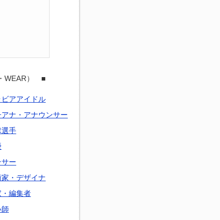
・WEAR） ■
ラビアアイドル
子アナ・アナウンサー
球選手
優
ンサー
術家・デザイナ
家・編集者
い師