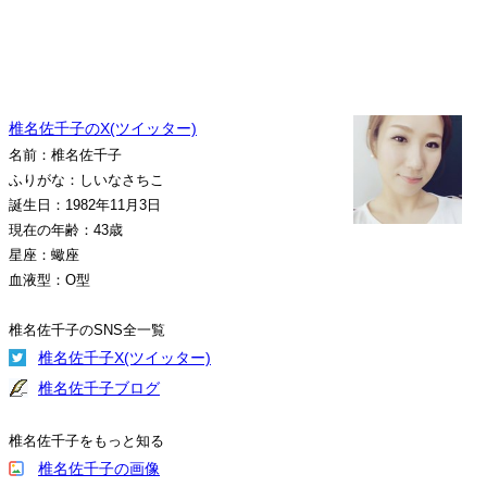
椎名佐千子のX(ツイッター)
名前：椎名佐千子
ふりがな：しいなさちこ
誕生日：1982年11月3日
現在の年齢：43歳
星座：蠍座
血液型：O型
椎名佐千子のSNS全一覧
椎名佐千子X(ツイッター)
椎名佐千子ブログ
椎名佐千子をもっと知る
椎名佐千子の画像