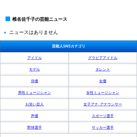
椎名佐千子の芸能ニュース
ニュースはありません
芸能人SNSカテゴリ
アイドル
グラビアアイドル
モデル
タレント
俳優
女優
男性ミュージシャン
女性ミュージシャン
お笑い芸人
女子アナ･アナウンサー
声優
スポーツ選手
野球選手
サッカー選手