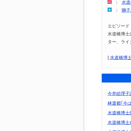
:
水道
:
獅子
エピソード
水道橋博士
ター、ライ
[
水道橋博
今井絵理子
林遣都｢今
水道橋博士
水道橋博士