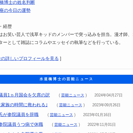
橋博士の姓名判断
座の今日の運勢
・経歴
はお笑い芸人で浅草キッドのメンバーで突っ込みを担当。漫才師、
ターとして雑誌にコラムやエッセイの執筆などを行っている。
士の詳しいプロフィールを見る
]
水道橋博士の芸能ニュース
議員1ヵ月国会を欠席の訳
(
芸能ニュース
) 2024年04月27日
は家族の時間に救われる｣
(
芸能ニュース
) 2023年09月26日
氏が参院議員を辞職
(
芸能ニュース
) 2023年01月16日
参院議員うつ病で休職
(
芸能ニュース
) 2022年11月01日