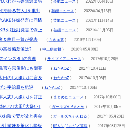
れいわから参院選出馬
(
芸能ニュース
) 2022年05月18日
｢政治語る芸人｣を批判
(
芸能ニュース
) 2022年04月13日
光AKB妊娠発言に同情
(
芸能ニュース
) 2021年11月14日
KBを妊娠｣発言で炎上
(
芸能ニュース
) 2021年11月05日
者＆曲目一覧が発表
(
もきゅ速
) 2019年12月20日
の高校偏差値は?
(
中二病速報
) 2018年05月08日
とのインスタ｣の裏側
(
ライブドアニュース
) 2017年10月28日
｣発言を恵俊彰にも謝罪
(
ねたAtoZ
) 2017年10月11日
太田の｢大嫌い｣に言及
(
ねたAtoZ
) 2017年10月08日
ザン宇治原を酷評
(
ねたAtoZ
) 2017年10月06日
本人志｢大嫌い｣を訂正
(
まとめたニュース
) 2017年10月06日
嫌い?｣太田｢大嫌い｣
(
ガールズVIPまとめ
) 2017年10月05日
のお陰で妻が父と再会
(
ガールズちゃんねる
) 2017年05月28日
が叶姉妹を茶化し降板
(
暇人＼(＾o＾)／速報
) 2017年03月25日