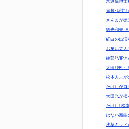
水道橋博士
鬼越･坂井
さんまが徳
徳光和夫｢A
紅白の出演
お笑い芸人
綾部｢VIP
太田｢嫌い
松本人志が
たけしがロ
太田光が松
たけし｢松本
はなわ新曲
浅草キッド