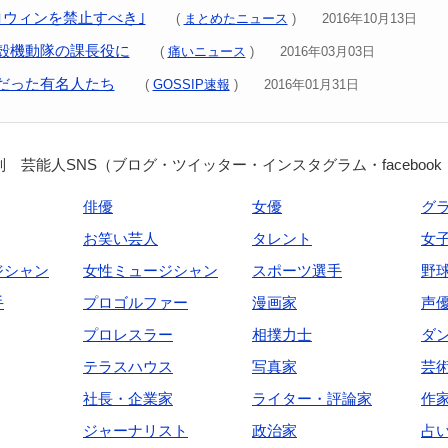
ロウィンを禁止すべき｣
(
まとめたニュース
) 2016年10月13日
殻機動隊の課長役に
(
痛いニュース
) 2016年03月03日
だった有名人たち
(
GOSSIP速報
) 2016年01月31日
 芸能人SNS（ブログ・ツイッター・インスタグラム・facebook
俳優
女優
グ
お笑い芸人
タレント
女
ジシャン
女性ミュージシャン
スポーツ選手
野
手
プロゴルファー
漫画家
声
プロレスラー
相撲力士
ダ
テラスハウス
写真家
芸
社長・企業家
ライター・評論家
作
ジャーナリスト
政治家
占