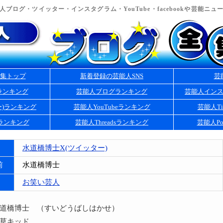
ブログ・ツイッター・インスタグラム・YouTube・facebookや芸能ニ
集トップ
新着登録の芸能人SNS
芸
ランキング
芸能人ブログランキング
芸能人イン
ー)ランキング
芸能人YouTubeランキング
芸能人Ti
kランキング
芸能人Threadsランキング
芸能人Po
水道橋博士X(ツイッター)
前
水道橋博士
お笑い芸人
水道橋博士 （すいどうばしはかせ）
浅草キッド