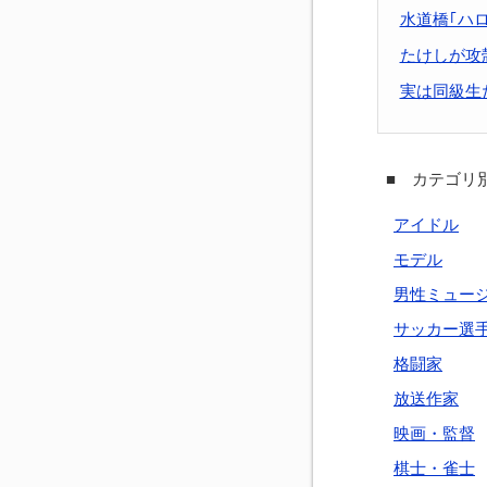
水道橋｢ハ
たけしが攻
実は同級生
■ カテゴリ別
アイドル
モデル
男性ミュー
サッカー選
格闘家
放送作家
映画・監督
棋士・雀士