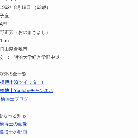
962年8月18日 （63歳）
獅子座
A型
小野正芳（おのまさよし）
1cm
 岡山県倉敷市
校 : 明治大学経営学部中退
のSNS全一覧
橋博士X(ツイッター)
橋博士Youtubeチャンネル
道橋博士ブログ
をもっと知る
橋博士の画像
橋博士の動画